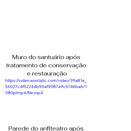
Muro do santuário após 
tratamento de conservação 
e restauração
https://video.wixstatic.com/video/39a81e_
56027c4f52244b90af9087a9c6746ba6/1
080p/mp4/file.mp4
Parede do anfiteatro após 