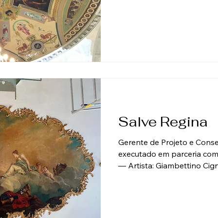
Steinway, em Nova York, fo
Sons abrigou sua coleção d
em frente ao Carnegie Hall
Warren & Wetmore, os mes
projetaram a Grand Central 
lado norte da West 57th St
Salve Regina
Gerente de Projeto e Conser
executado em parceria com
— Artista: Giambettino Cigna
Marouflage, 1735 Avaliação
estava localizado em uma 
chamada Ochre Court, na 
A mansão foi doada à unive