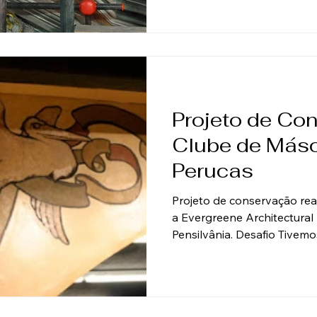
expor com segurança o mezzo afre
preservando sua delicada in
Solução Técnica O process
uma abordagem extremame
Projeto de Co
Clube de Másc
Perucas
Projeto de conservação re
a Evergreene Architectural A
Pensilvânia. Desafio Tivem
caricaturas de Maxfield Pa
extensos devido a um incên
de restauração. Solução Té
sobre gesso que precisava 