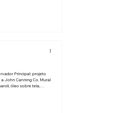
i onde a famosa Steinway &
e pianos por muitos anos,
. Foi projetado em 1925 por
mos arquitetos que
Station. Está localizado no
r
vador Principal: projeto
 a John Canning Co. Mural
roli, óleo sobre tela,
 da condição: O mural
bela mansão da Era Dourada
"Mansion Row" de Newport.
rsidade local e atualmente