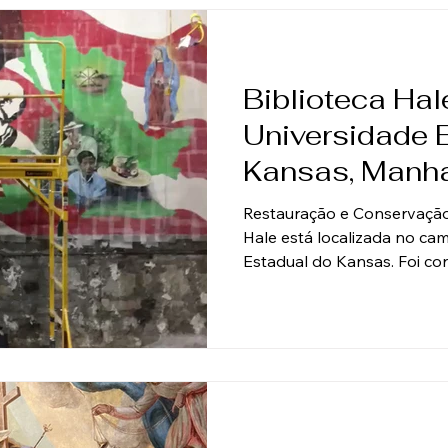
restauração da capela princ
Biblioteca Hal
Universidade 
Kansas, Manha
Restauração e Conservação
Hale está localizada no ca
Estadual do Kansas. Foi con
Thomas H. Beedy e Charles
1927. Em 22 de maio de 2018
causando grandes danos. 
telhado da parte histórica 
aos elementos externos. Ci
severamente danificados p
água, fumaça e detrit