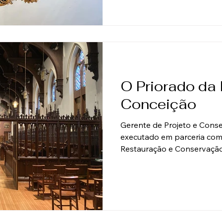
abriga a administração da e
uma obra original de Giambe
1735. Cignar
O Priorado da
Conceição
Gerente de Projeto e Conser
executado em parceria com
Restauração e Conservação
Decorativa Avaliação da co
Imaculada Conceição, tam
Dominicana de Estudos, est
Washington D.C. e foi fund
intelectual e espiritual do
dos Pregadores) nos Estad