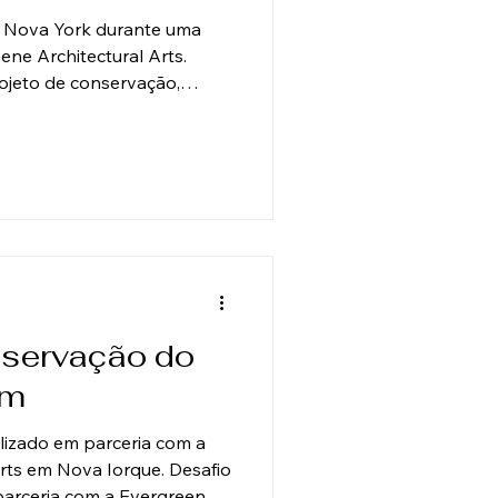
m Nova York durante uma
ne Architectural Arts.
rojeto de conservação,
 Rockefeller Center em Nova
ural do renomado pintor
 principal desafio foi a
rniz severamente
e significativa de
cureciam as cores e os
 Solução Técnica A
nservação do
em
lizado em parceria com a
rts em Nova Iorque. Desafio
 parceria com a Evergreene