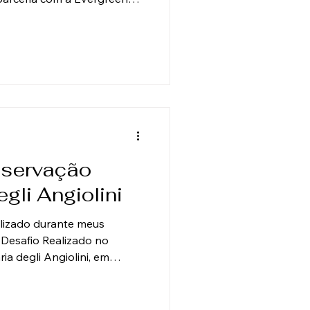
u a tarefa urgente e
s históricos de um prédio
pal desafio foi o
ração seguros de uma
o artista afro-americano
cação. Painel 1 Mural após
i
nservação
gli Angiolini
alizado durante meus
. Desafio Realizado no
a degli Angiolini, em
volveu a complexa remoção
 O principal desafio foi