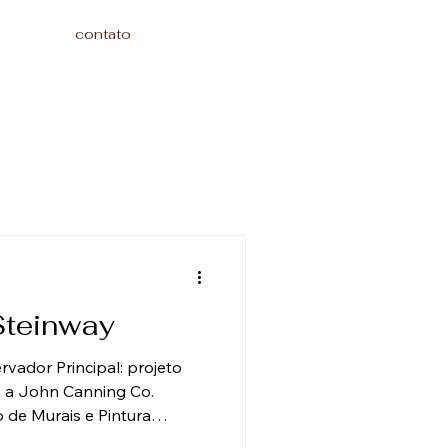
contato
Steinway
vador Principal: projeto
 a John Canning Co.
 de Murais e Pintura
dição: O icônico Edifício