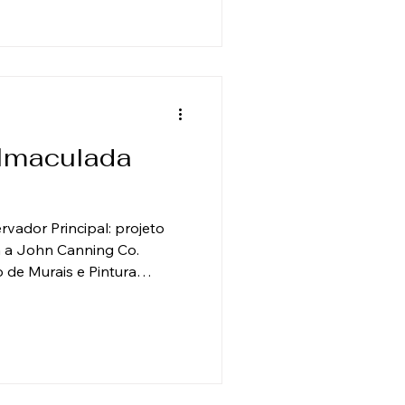
xtensa instituição. O mural é
ttino Cignaroli, criada em
 Imaculada
vador Principal: projeto
 a John Canning Co.
 de Murais e Pintura
ndição: O Priorado da
bém conhecido como Casa
á localizado em
ado para a formação
s frades dominicanos (Ordem
os Unidos. A conservação e