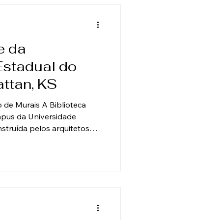
ipal foram realizad
e da
Estadual do
ttan, KS
 de Murais A Biblioteca
mpus da Universidade
struída pelos arquitetos
 Cuthbert e concluída em
, a biblioteca pegou fogo,
O incêndio começou no
do edifício, expondo a área
nco murais históricos foram
ela exposição prolongada à