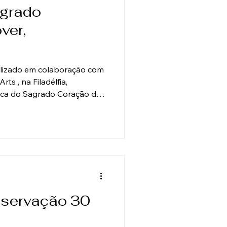
agrado
ver,
alizado em colaboração com
ts , na Filadélfia,
ílica do Sagrado Coração de
 católica romana de pedra
787), necessitava de um
rvação devido a séculos de
fio foi revelar e restaurar o
vo original — incluindo
e l’oeil , acabamentos em
nservação 30