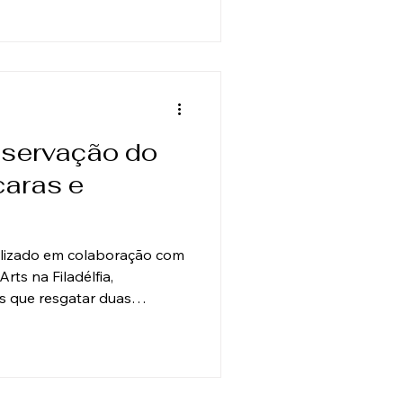
sco subjacente,
tegridade estrutural.
o de conservação exigiu
nte delicad
nservação do
aras e
alizado em colaboração com
rts na Filadélfia,
os que resgatar duas
rrish que sofreram danos
dio e inúmeras tentativas
cnica Era uma pintura a óleo
ser limpa, consolidada,