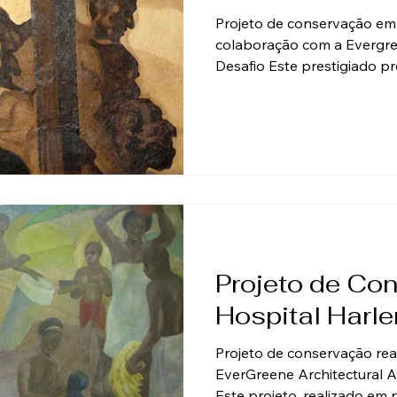
Projeto de conservação e
colaboração com a Evergree
Desafio Este prestigiado p
realizado no saguão do 30
York, teve como foco um m
espanhol José Maria Sert. O
remoção de camadas de ve
amareladas e uma quantidad
repinturas antigas que obs
detalhes originais da obra.
Projeto de Co
Hospital Harl
Projeto de conservação rea
EverGreene Architectural A
Este projeto, realizado em