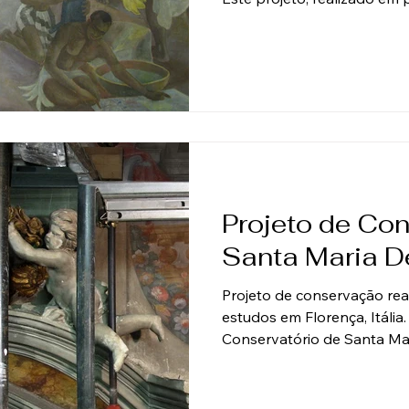
Architectural Arts, envolve
complexa de resgatar murai
que seria demolido. O princi
desprendimento e a prepa
grande pintura do renomad
Vertis Hayes para sua realo
ser removido da parede. Pa
Projeto de Co
Santa Maria De
Projeto de conservação re
estudos em Florença, Itália
Conservatório de Santa Mari
Florença, este projeto en
de um afresco seco do século XVII que cobria uma
obra original do século XVI.