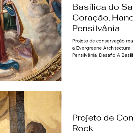
Basílica do S
Coração, Hano
Pensilvânia
Projeto de conservação re
a Evergreene Architectural Ar
Pensilvânia. Desafio A Bas
Jesus, a mais antiga igreja
dos Estados Unidos (1785–1
esforço completo de conse
degradação. O principal desa
elaborado esquema decorati
extensas pinturas em tromp
falso e ci
Projeto de Co
Rock